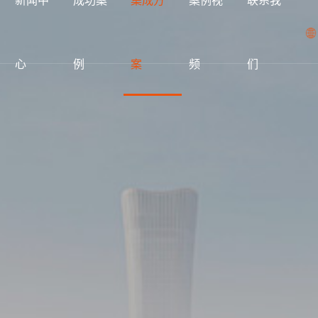
心
例
案
频
们